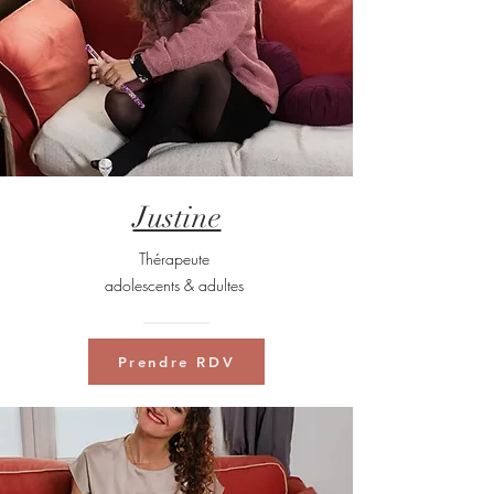
Justine
Thérapeute
adolescents & adultes
Prendre RDV