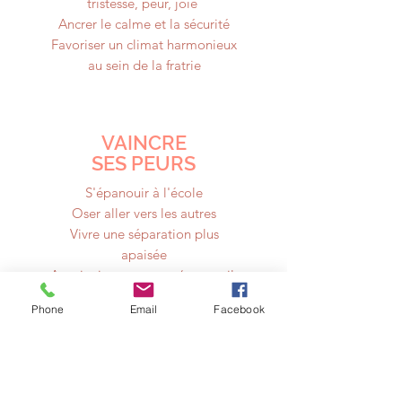
tristesse, peur, joie
Ancrer le calme et la sécurité
Favoriser un climat harmonieux
au sein de la fratrie
VAINCRE
SES PEURS
S'épanouir à l'école
Oser aller vers les autres
Vivre une séparation plus
apaisée
Apprivoiser ses peurs (sommeil,
...)
Phone
Email
Facebook
Se libérer des phobies
RENFORCER SA
CONCENTRATION